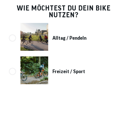
Benutzer
von
WIE MÖCHTEST DU DEIN BIKE
Touchgerä
NUTZEN?
können
Touch-
und
Streichges
verwenden
Alltag / Pendeln
Freizeit / Sport