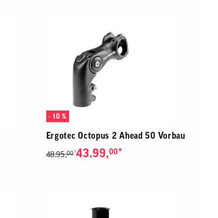
von
Touchgeräten
können
Touch-
und
Streichgesten
verwenden.
- 10 %
Ergotec Octopus 2 Ahead 50 Vorbau
43.99,
*
00
1
48.95,
00