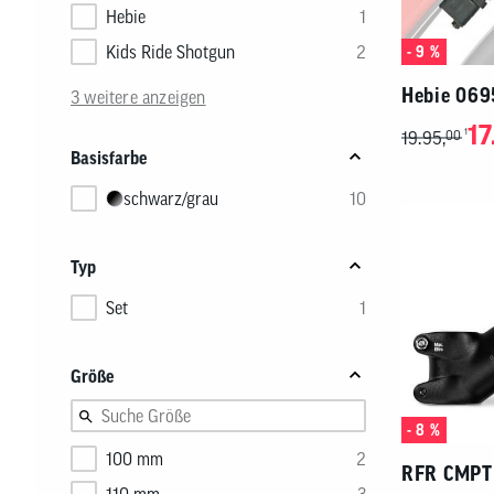
unten
Hebie
1
ein.
Kids Ride Shotgun
2
- 9 %
Hebie 069
3 weitere anzeigen
17
1
19.95,
00
Basisfarbe
schwarz/grau
10
Typ
Set
1
Größe
- 8 %
100 mm
2
RFR CMPT