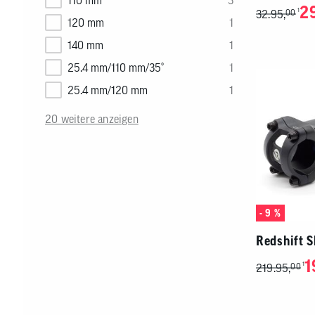
110 mm
3
2
1
32.95,
00
120 mm
1
140 mm
1
25.4 mm/110 mm/35°
1
25.4 mm/120 mm
1
20 weitere anzeigen
- 9 %
Redshift 
1
1
219.95,
00