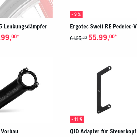
- 9 %
5 Lenkungsdämpfer
Ergotec Swell RE Pedelec-
.99,
*
55.99,
*
00
00
1
61.95,
00
- 11 %
 Vorbau
QIO Adapter für Steuerkopf