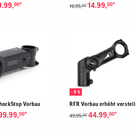
9.99,
*
14.99,
*
00
00
1
16.95,
00
- 9 %
ShockStop Vorbau
RFR Vorbau erhöht verstell
99.99,
*
44.99,
*
00
00
1
49.95,
00