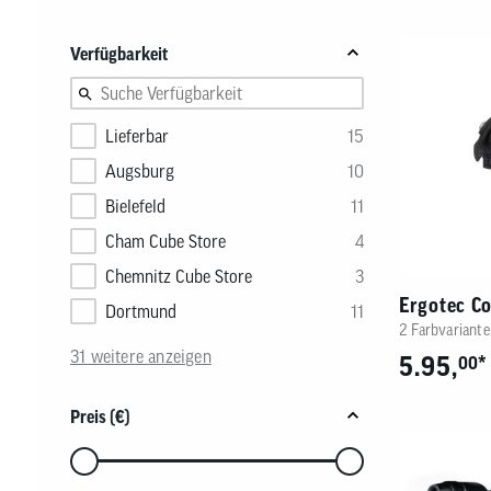
Nachhaltigkeitskonzept
Reifen
Fahrradträger
MTB Trikots
Brems
Werkz
Therm
Produkte
Safari Simbaz
Schläuche
Fahrradträger Zubehör
Freizeit Shirts
Brems
Pflege
Weste
Verfügbarkeit
Flickzeug & Laufradzubehör
Werks
Wette
Lieferbar
15
Augsburg
10
Bielefeld
11
Cham Cube Store
4
Chemnitz Cube Store
3
Ergotec Co
Dortmund
11
2 Farbvariante
31 weitere anzeigen
5.95,
*
00
Preis (€)
Verwenden
Sie
die