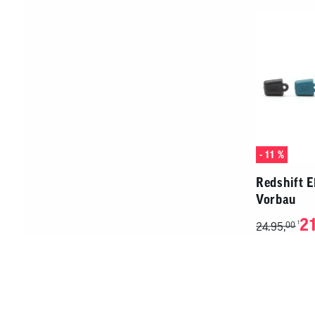
- 11 %
Redshift 
Vorbau
21
1
24.95,
00