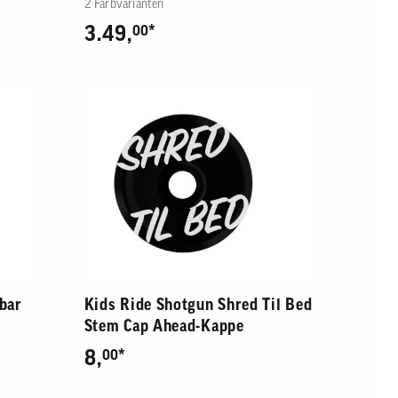
2 Farbvarianten
3.49,
*
00
bar
Kids Ride Shotgun Shred Til Bed
Stem Cap Ahead-Kappe
8,
*
00