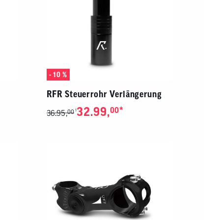
- 10 %
RFR Steuerrohr Verlängerung
32.99,
*
00
1
36.95,
00