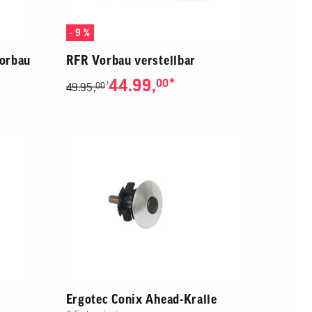
- 9 %
Vorbau
RFR Vorbau verstellbar
44.99,
*
00
1
49.95,
00
Ergotec Conix Ahead-Kralle