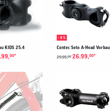
- 9 %
au KIDS 25.4
Contec Seto A-Head Vorbau
.99,
*
26.99,
*
00
00
1
29.95,
00