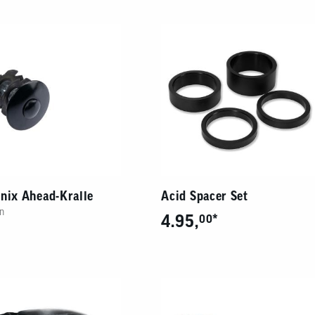
en
eug
ojacken
Sättel
Sport-Riegel
en Zubehör
mittel
n
Sattelstützen
Energie-Gel
tattbedarf
Sattel Zubehör
Sport-Getränke
rschutz
nix Ahead-Kralle
Acid Spacer Set
n
4.95,
*
00