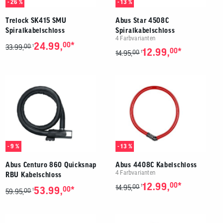
- 26 %
- 13 %
Trelock SK415 SMU
Abus Star 4508C
Spiralkabelschloss
Spiralkabelschloss
4 Farbvarianten
*
24.99,
00
00
1
33.99,
*
12.99,
00
00
1
14.95,
- 9 %
- 13 %
Abus Centuro 860 Quicksnap
Abus 4408C Kabelschloss
4 Farbvarianten
RBU Kabelschloss
*
12.99,
00
00
1
14.95,
*
53.99,
00
00
1
59.95,