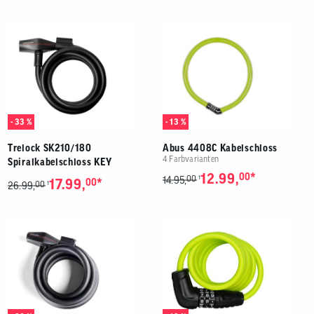
- 33 %
- 13 %
Trelock SK210/180
Abus 4408C Kabelschloss
4 Farbvarianten
Spiralkabelschloss KEY
*
12.99,
00
00
1
14.95,
*
17.99,
00
00
1
26.99,