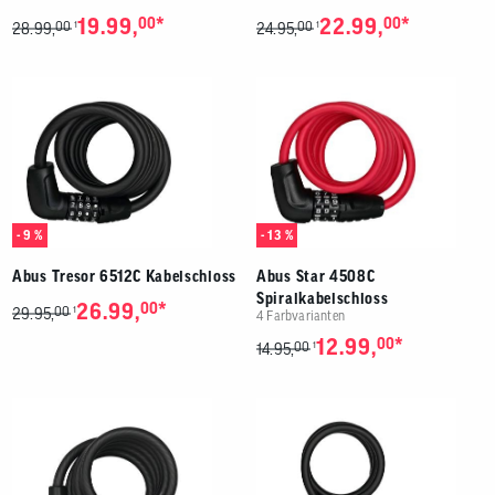
*
*
19.99,
00
22.99,
00
00
00
1
1
28.99,
24.95,
- 9 %
- 13 %
Abus Tresor 6512C Kabelschloss
Abus Star 4508C
Spiralkabelschloss
*
26.99,
00
00
1
29.95,
4 Farbvarianten
*
12.99,
00
00
1
14.95,