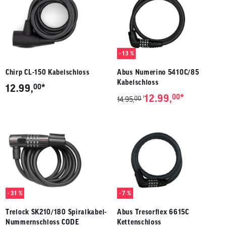
- 13 %
Chirp CL-150 Kabelschloss
Abus Numerino 5410C/85
Kabelschloss
*
12.99,
00
*
12.99,
00
00
1
14.95,
- 31 %
- 7 %
Trelock SK210/180 Spiralkabel-
Abus Tresorflex 6615C
Nummernschloss CODE
Kettenschloss