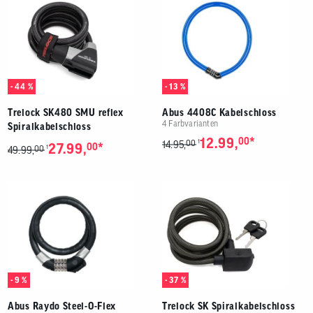
- 44 %
- 13 %
Trelock SK480 SMU reflex
Abus 4408C Kabelschloss
4 Farbvarianten
Spiralkabelschloss
*
12.99,
00
00
1
14.95,
*
27.99,
00
00
1
49.99,
- 9 %
- 37 %
Abus Raydo Steel-O-Flex
Trelock SK Spiralkabelschloss