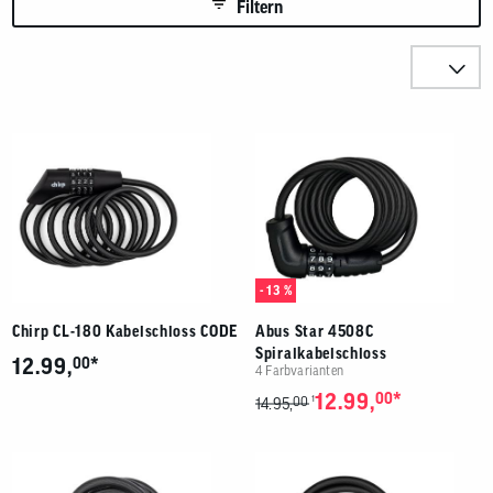
Benutzer
Filtern
von
Touchgerä
Sortieren n
können
Touch-
und
Streichges
Produkte
verwenden
- 13 %
Chirp CL-180 Kabelschloss CODE
Abus Star 4508C
Spiralkabelschloss
*
12.99,
00
4 Farbvarianten
*
12.99,
00
00
1
14.95,