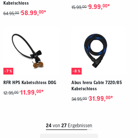
Kabelschloss
*
9.99,
00
00
1
15.99,
*
58.99,
00
00
1
64.95,
- 7 %
- 8 %
RFR HPS Kabelschloss DOG
Abus Ivera Cable 7220/85
Kabelschloss
*
11.99,
00
00
1
12.95,
*
31.99,
00
00
1
34.95,
24
von
27
Ergebnissen