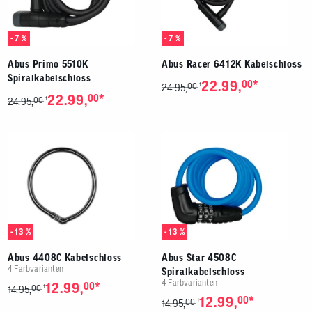
- 7 %
- 7 %
Abus Primo 5510K
Abus Racer 6412K Kabelschloss
Spiralkabelschloss
*
22.99,
00
00
1
24.95,
*
22.99,
00
00
1
24.95,
- 13 %
- 13 %
Abus 4408C Kabelschloss
Abus Star 4508C
4 Farbvarianten
Spiralkabelschloss
4 Farbvarianten
*
12.99,
00
00
1
14.95,
*
12.99,
00
00
1
14.95,