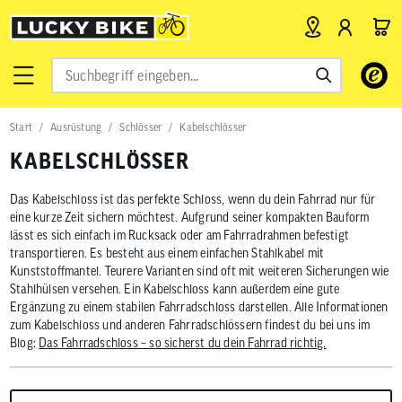
Verwende
die
Pfeile
nach
Start
Ausrüstung
Schlösser
Kabelschlösser
oben
und
KABELSCHLÖSSER
unten,
um
das
Das Kabelschloss ist das perfekte Schloss, wenn du dein Fahrrad nur für
verfügbar
eine kurze Zeit sichern möchtest. Aufgrund seiner kompakten Bauform
Ergebnis
lässt es sich einfach im Rucksack oder am Fahrradrahmen befestigt
auszuwähl
transportieren. Es besteht aus einem einfachen Stahlkabel mit
Drücke
Kunststoffmantel. Teurere Varianten sind oft mit weiteren Sicherungen wie
die
Stahlhülsen versehen. Ein Kabelschloss kann außerdem eine gute
Eingabetas
um
Ergänzung zu einem stabilen Fahrradschloss darstellen. Alle Informationen
zum
zum Kabelschloss und anderen Fahrradschlössern findest du bei uns im
ausgewähl
Blog:
Das Fahrradschloss – so sicherst du dein Fahrrad richtig.
Suchergeb
zu
gelangen.