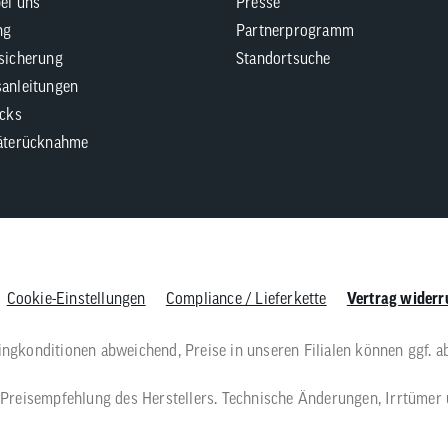
bei uns
Presse
ng
Partnerprogramm
sicherung
Standortsuche
anleitungen
icks
äterücknahme
Cookie-Einstellungen
Compliance / Lieferkette
Vertrag widerr
singkonditionen abweichend, Preise in unseren Filialen können ggf. a
he Preisempfehlung des Herstellers. Technische Änderungen, Irrtümer