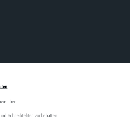
ufen
bweichen.
 und Schreibfehler vorbehalten.