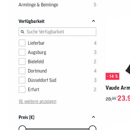
Armlinge & Beinlinge
5
Nachhaltigkeitskonzept
Reifen
Fahrradträger
MTB Trikots
Brems
Werkz
Therm
Safari Simbaz
Schläuche
Fahrradträger Zubehör
Freizeit Shirts
Brems
Pflege
Weste
Produkte
Flickzeug & Laufradzubehör
Werks
Verfügbarkeit
Wette
Lieferbar
4
Augsburg
3
Bielefeld
2
Dortmund
4
- 14 %
Düsseldorf Süd
3
Vaude Arm
Erfurt
2
23.
1
28,
00
16 weitere anzeigen
Preis (€)
Verwenden