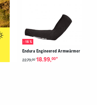
- 16 %
Endura Engineered Armwärmer
18.99,
*
00
3
22.79,
00