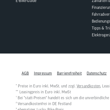
E-Bike-Guide
Zahlarten 
Finanzieru
Fahrradver
Bedienungs
Tipps & Tr
Elektroger
AGB
Impressum
Barrierefreiheit
Datenschutz
* Preise in Euro inkl. MwSt. und zzgl.
Versandkosten
, Lea
** Leasingpreis in Euro inkl. MwSt
¹ Bei "statt-Preisen" handelt es sich um die unverbindlic
² Versandkostenfrei in DE Festland
³ ehemaliger Lucky Bike-Preis