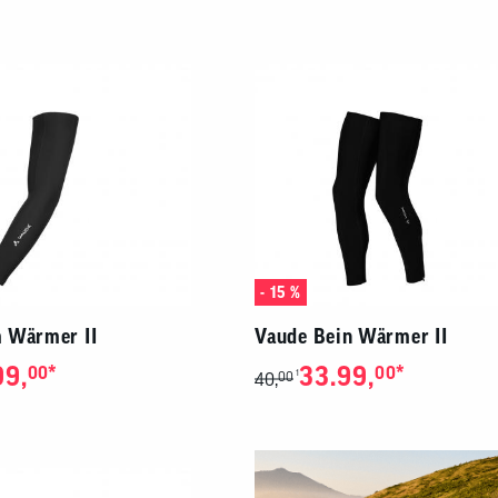
en
eug
ojacken
Sättel
Sport-Riegel
en Zubehör
mittel
n
Sattelstützen
Energie-Gel
tattbedarf
Sattel Zubehör
Sport-Getränke
rschutz
- 15 %
 Wärmer II
Vaude Bein Wärmer II
99,
*
33.99,
*
00
00
1
40,
00