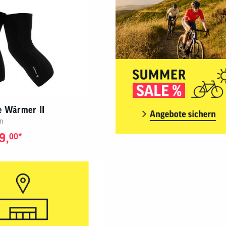
e Wärmer II
n
9,
*
00