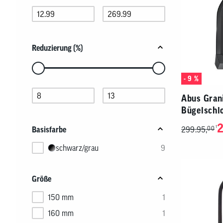
Pfeiltasten,
um
die
Schieberegler-
Werte
Reduzierung (%)
anzupassen,
oder
Verwenden
geben
Sie
- 9 %
Sie
die
die
Pfeiltasten,
Zahlen
Abus Gran
um
direkt
die
Bügelschl
in
Schieberegler-
die
Werte
2
1
Basisfarbe
299.95,
00
Felder
anzupassen,
unten
oder
schwarz/grau
9
ein.
geben
Sie
die
Größe
Zahlen
direkt
in
150 mm
1
die
160 mm
1
Felder