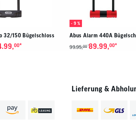
- 9 %
lo 32/150 Bügelschloss
Abus Alarm 440A Bügelsch
4.99,
*
89.99,
*
00
00
1
99.95,
00
Lieferung & Abholu