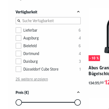
Nachhaltigkeitskonzept
Reifen
Fahrradträger
MTB Trikots
Brems
Werkz
Therm
Produkte
Safari Simbaz
Schläuche
Fahrradträger Zubehör
Freizeit Shirts
Brems
Pflege
Weste
Verfügbarkeit
Flickzeug & Laufradzubehör
Werks
Wette
Lieferbar
6
Augsburg
4
Bielefeld
6
Dortmund
4
- 10 %
Duisburg
3
Abus Gran
Düsseldorf Cube Store
1
Bügelschl
26 weitere anzeigen
1
1
134.95,
00
Preis (€)
Verwenden
Sie
die