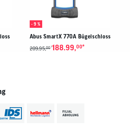
- 9 %
loss
Abus SmartX 770A Bügelschloss
188.99,
*
00
1
209.95,
00
ng