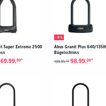
- 9 %
it Super Extreme 2500
Abus Granit Plus 640/135
oss
Bügelschloss
69.99,
*
98.99,
*
00
00
1
109.95,
00