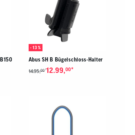
- 13 %
HB150
Abus SH B Bügelschloss-Halter
12.99,
*
00
1
14.95,
00