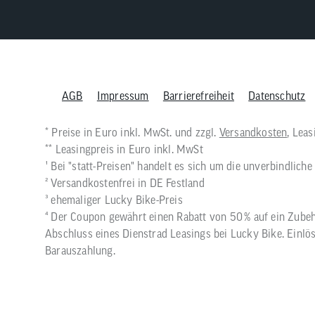
AGB
Impressum
Barrierefreiheit
Datenschutz
* Preise in Euro inkl. MwSt. und zzgl.
Versandkosten
, Lea
** Leasingpreis in Euro inkl. MwSt
¹ Bei "statt-Preisen" handelt es sich um die unverbindlic
² Versandkostenfrei in DE Festland
³ ehemaliger Lucky Bike-Preis
⁴ Der Coupon gewährt einen Rabatt von 50 % auf ein Zubeh
Abschluss eines Dienstrad Leasings bei Lucky Bike. Einlös
Barauszahlung.