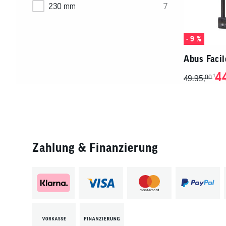
unten
230 mm
7
ein.
- 9 %
Abus Faci
4
1
49.95,
00
Zahlung & Finanzierung