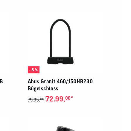
von
Touchgeräten
können
Touch-
und
Streichgesten
verwenden.
- 8 %
HB
Abus Granit 460/150HB230
Bügelschloss
72.99,
*
00
1
79.95,
00